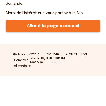
demande.
Merci de l’intérêt que vous portez à La Mie.
Aller à la page d'accueil
Mentions
– Tous
CONCEPTION
©
La Mie -
, 2026
légales
|
Plan du
droits
Comptoir
site
réservés
alimentaire