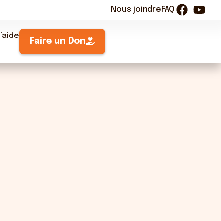
Nous joindre
FAQ
’aide
Faire un Don