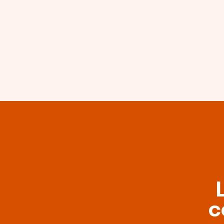
La Mie : au se
de la commu
depuis plus d
c
25 ans