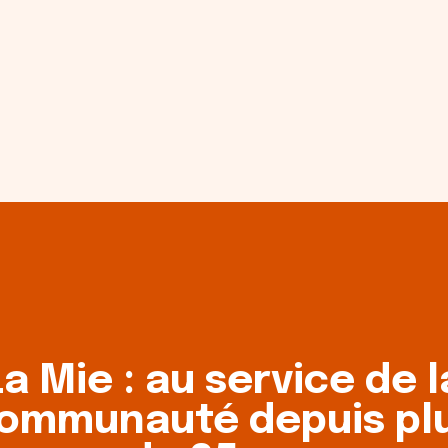
rvice
nauté
La Mie : au service de l
e
ommunauté depuis pl