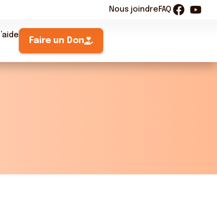
Nous joindre
FAQ
’aide
Faire un Don