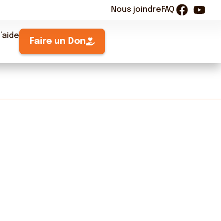
Nous joindre
FAQ
’aide
Faire un Don